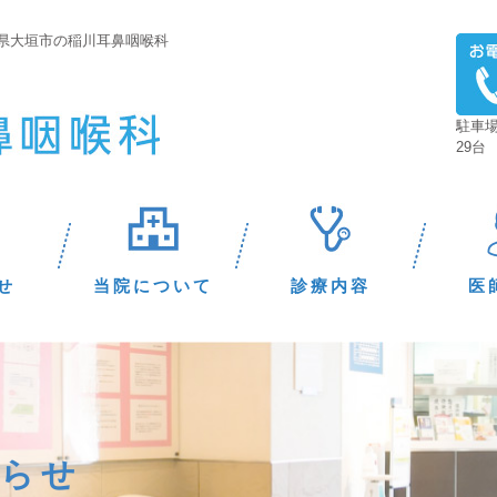
阜県大垣市の稲川耳鼻咽喉科
駐車
29台
せ
当院について
診療内容
医
知らせ