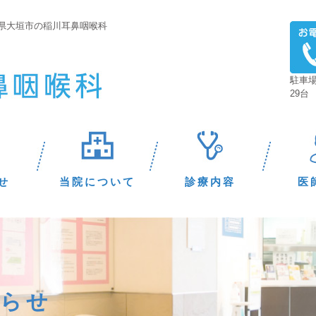
阜県大垣市の稲川耳鼻咽喉科
駐車
29台
せ
当院について
診療内容
医
知らせ