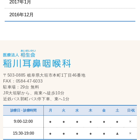
2017年1月
2016年12月
〒503-0885 岐阜県大垣市本町1丁目46番地
FAX：0584-47-6033
駐車場：29台 無料
JR大垣駅から、南東へ徒歩10分
近鉄バス郭町バス停下車、東へ1分
診療日・診療時間
月
火
水
木
金
土
日・祝
9:00-12:00
●
●
●
●
●
●
×
15:30-19:00
●
●
●
●
●
▲
×