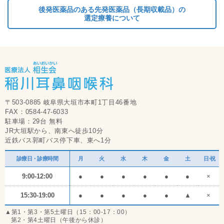
後発医薬品のある先発医薬品（長期収載品）の
選定療養について
〒503-0885 岐阜県大垣市本町1丁目46番地
FAX：0584-47-6033
駐車場：29台 無料
JR大垣駅から、南東へ徒歩10分
近鉄バス郭町バス停下車、東へ1分
診療日・診療時間
月
火
水
木
金
土
日・祝
9:00-12:00
●
●
●
●
●
●
×
15:30-19:00
●
●
●
●
●
▲
×
▲第1・第3・第5土曜日（15：00-17：00）
第2・第4土曜日（午後から休診）