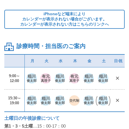
iPhoneなど端末により
カレンダーが表示されない場合がございます。
カレンダーが表示されない方はこちらのリンクへ
診療時間・担当医のご案内
月
火
水
木
金
土
日・祝
9:00～
稲川
有元
稲川
有元
稲川
稲川
×
12:00
俊太郎
真理子
俊太郎
真理子
俊太郎
俊太郎
15:30～
稲川
稲川
稲川
稲川
稲川
×
交代制
19:00
俊太郎
俊太郎
俊太郎
俊太郎
俊太郎
土曜日の午後診療について
第1・3・5土曜
…15：00-17：00