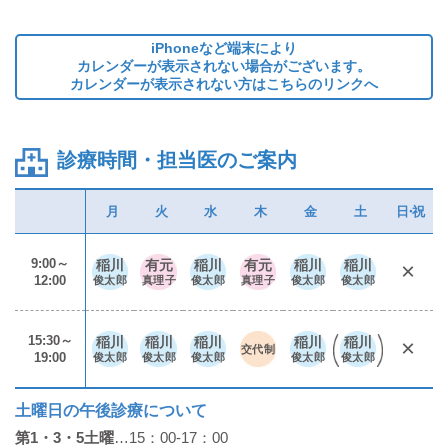
iPhoneなど端末により
カレンダーが表示されない場合がございます。
カレンダーが表示されない方はこちらのリンクへ
診療時間・担当医のご案内
月
火
水
木
金
土
日・祝
9:00～
稲川
有元
稲川
有元
稲川
稲川
×
12:00
俊太郎
真理子
俊太郎
真理子
俊太郎
俊太郎
15:30～
稲川
稲川
稲川
稲川
稲川
×
交代制
19:00
俊太郎
俊太郎
俊太郎
俊太郎
俊太郎
土曜日の午後診療について
第1・3・5土曜
…15：00-17：00