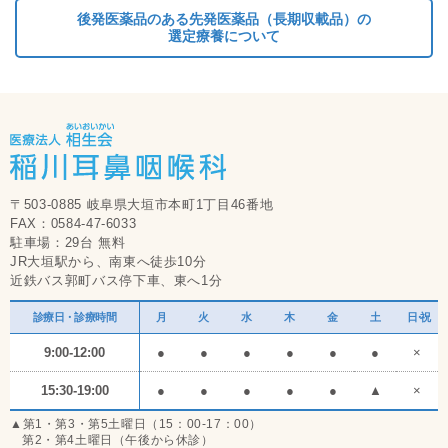
後発医薬品のある先発医薬品（長期収載品）の
選定療養について
〒503-0885 岐阜県大垣市本町1丁目46番地
FAX：0584-47-6033
駐車場：29台 無料
JR大垣駅から、南東へ徒歩10分
近鉄バス郭町バス停下車、東へ1分
診療日・診療時間
月
火
水
木
金
土
日・祝
9:00-12:00
●
●
●
●
●
●
×
15:30-19:00
●
●
●
●
●
▲
×
▲第1・第3・第5土曜日（15：00-17：00）
第2・第4土曜日（午後から休診）